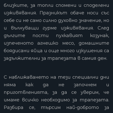
близките, за топли спомени и споделени
изживявания. Празникът обаче носи със
себе си не само силно духовно значение, но
и вълнуващи гурме изживявания. След
дългите пости пухкавият козунак,
изпеченото агнешко месо, домашните
боядисани яйца и още много изкушения са
задължителни за трапезата в самия ден.
С наближаването на тези специални дни
няма как да не започнем и
приготвленията, за да се уверим, че
имаме всичко необходимо за трапезата.
Разбира се, търсим най-доброто за