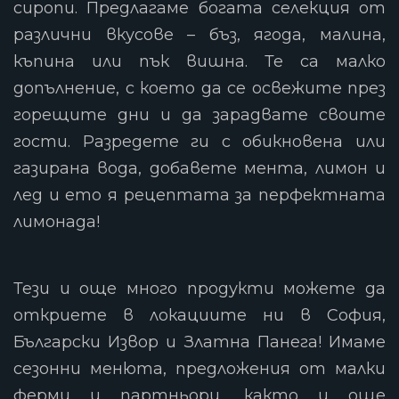
сиропи. Предлагаме богата селекция от
различни вкусове – бъз, ягода, малина,
къпина или пък вишна. Те са малко
допълнение, с което да се освежите през
горещите дни и да зарадвате своите
гости. Разредете ги с обикновена или
газирана вода, добавете мента, лимон и
лед и ето я рецептата за перфектната
лимонада!
Тези и още много продукти можете да
откриете в локациите ни в София,
Български Извор и Златна Панега! Имаме
сезонни менюта, предложения от малки
ферми и партньори, както и още