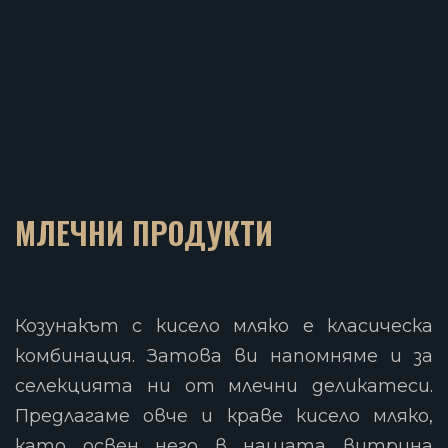
МЛЕЧНИ ПРОДУКТИ
Козунакът с кисело мляко е класическа
комбинация. Затова ви напомняме и за
селекцията ни от млечни деликатеси.
Предлагаме овче и краве кисело мляко,
като освен него в нашата витрина