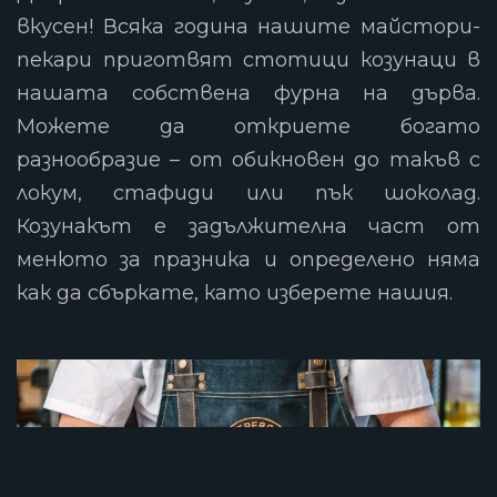
вкусен! Всяка година нашите майстори-
пекари приготвят стотици козунаци в
нашата собствена фурна на дърва.
Можете да откриете богато
разнообразие – от обикновен до такъв с
локум, стафиди или пък шоколад.
Козунакът е задължителна част от
менюто за празника и определено няма
как да сбъркате, като изберете нашия.