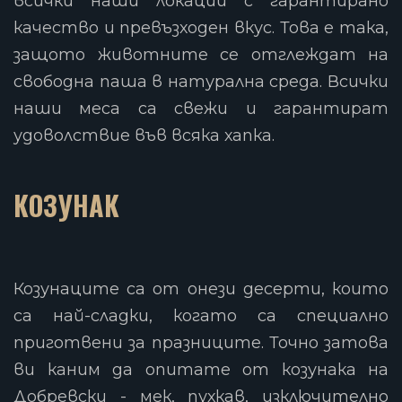
всички наши локации с гарантирано
качество и превъзходен вкус. Това е така,
защото животните се отглеждат на
свободна паша в натурална среда. Всички
наши меса са свежи и гарантират
удоволствие във всяка хапка.
КОЗУНАК
Козунаците са от онези десерти, които
са най-сладки, когато са специално
приготвени за празниците. Точно затова
ви каним да опитате от козунака на
Добревски - мек, пухкав, изключително