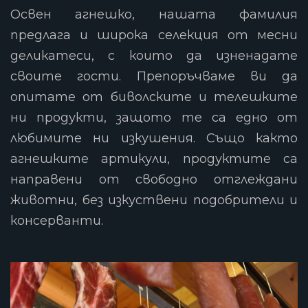
Освен агнешко, нашата фамилия
предлага и широка селекция от месни
деликатеси, с които да изненадате
своите гости. Препоръчваме ви да
опитате от биволските и телешките
ни продукти, защото те са едно от
любимите ни изкушения. Също както
агнешките артикули, продуктите са
направени от свободно отглеждани
животни, без изкуствени подобрители и
консерванти.